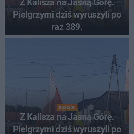
Z Kalisza na Jasną Górę.
Pielgrzymi dziś wyruszyli po
raz 389.
KOŚCIÓŁ
Z Kalisza na Jasną Górę.
Pielgrzymi dziś wyruszyli po