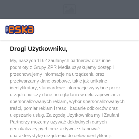
Drogi Użytkowniku,
My, naszych 1162 zaufanych partnerów oraz inne
Żaden utwór zamieszczony w serwisie nie może być powielany i
podmioty z Grupy ZPR Media uzyskujemy dostęp i
rozpowszechniany lub dalej rozpowszechniany w jakikolwiek sposób (w
tym także elektroniczny lub mechaniczny) na jakimkolwiek polu
przechowujemy informacje na urządzeniu oraz
eksploatacji w jakiejkolwiek formie, włącznie z umieszczaniem w Internecie
przetwarzamy dane osobowe, takie jak unikalne
bez pisemnej zgody właściciela praw. Jakiekolwiek użycie lub
wykorzystanie utworów w całości lub w części z naruszeniem prawa, tzn.
identyfikatory, standardowe informacje wysyłane przez
bez właściwej zgody, jest zabronione pod groźbą kary i może być ścigane
urządzenie czy dane przeglądania w celu zapewniania
prawnie.
spersonalizowanych reklam, wybór spersonalizowanych
treści, pomiar reklam i treści, badanie odbiorców oraz
ulepszanie usług. Za zgodą Użytkownika my i Zaufani
Partnerzy możemy używać dokładnych danych
geolokalizacyjnych oraz aktywnie skanować
charakterystykę urządzenia do celów identyfikacji.