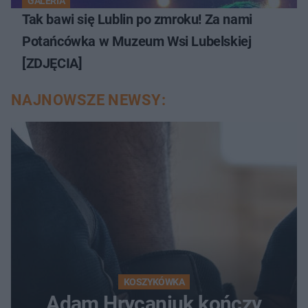
GALERIA
Tak bawi się Lublin po zmroku! Za nami
Potańcówka w Muzeum Wsi Lubelskiej
[ZDJĘCIA]
NAJNOWSZE NEWSY:
KOSZYKÓWKA
Adam Hrycaniuk kończy