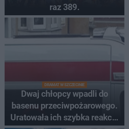
raz 389.
DRAMAT W SZCZECINIE
Dwaj chłopcy wpadli do
basenu przeciwpożarowego.
Uratowała ich szybka reakcja