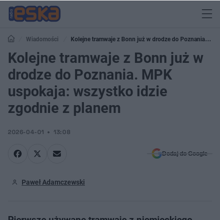
Wiadomości
Kolejne tramwaje z Bonn już w drodze do Poznania.
MPK uspokaja: wszystko idzie zgodnie z planem
Kolejne tramwaje z Bonn już w
drodze do Poznania. MPK
uspokaja: wszystko idzie
zgodnie z planem
2026-04-01
13:08
Dodaj do Google
Paweł Adamczewski
Pierwsze używane tramwaje z niemieckiego