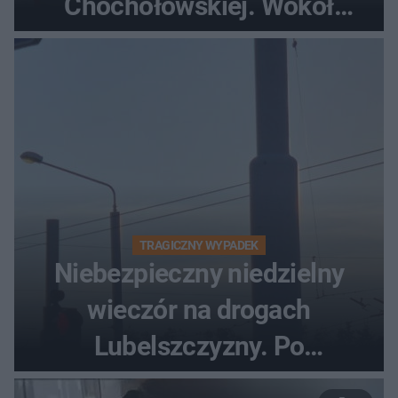
Chochołowskiej. Wokół
turyści!
TRAGICZNY WYPADEK
Niebezpieczny niedzielny
wieczór na drogach
Lubelszczyzny. Po
nieudanym manewrze