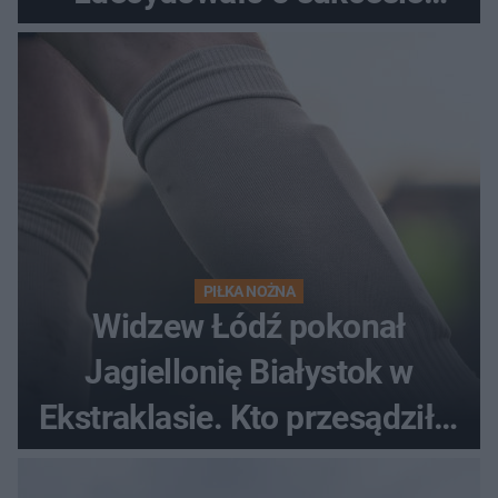
gości
PIŁKA NOŻNA
Widzew Łódź pokonał
Jagiellonię Białystok w
Ekstraklasie. Kto przesądził o
losach meczu?