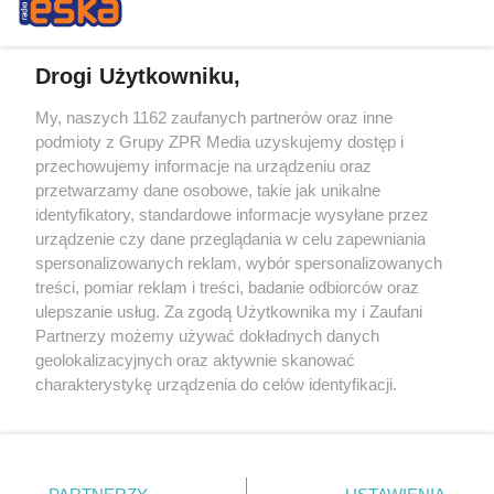
Drogi Użytkowniku,
My, naszych 1162 zaufanych partnerów oraz inne
Żaden utwór zamieszczony w serwisie nie może być powielany i
podmioty z Grupy ZPR Media uzyskujemy dostęp i
rozpowszechniany lub dalej rozpowszechniany w jakikolwiek sposób (w
przechowujemy informacje na urządzeniu oraz
tym także elektroniczny lub mechaniczny) na jakimkolwiek polu
eksploatacji w jakiejkolwiek formie, włącznie z umieszczaniem w
przetwarzamy dane osobowe, takie jak unikalne
Internecie bez pisemnej zgody właściciela praw. Jakiekolwiek użycie lub
identyfikatory, standardowe informacje wysyłane przez
wykorzystanie utworów w całości lub w części z naruszeniem prawa,
tzn. bez właściwej zgody, jest zabronione pod groźbą kary i może być
urządzenie czy dane przeglądania w celu zapewniania
ścigane prawnie.
spersonalizowanych reklam, wybór spersonalizowanych
treści, pomiar reklam i treści, badanie odbiorców oraz
ulepszanie usług. Za zgodą Użytkownika my i Zaufani
Partnerzy możemy używać dokładnych danych
geolokalizacyjnych oraz aktywnie skanować
charakterystykę urządzenia do celów identyfikacji.
Ponieważ cenimy Twoją prywatność, prosimy o zgodę na
O nas
korzystanie z tych technologii poprzez kliknięcie
Informacje prawne
„Akceptuję”. Zgoda jest dobrowolna i zawsze możesz ją
zmienić/wycofać klikając przycisk ustawień prywatności