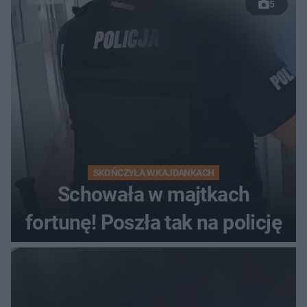
5
wyprzedzania zginął
kierowca auta
SKOŃCZYŁA W KAJDANKACH
Schowała w majtkach
fortunę! Poszła tak na policję