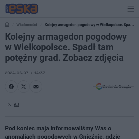
Wiadomości
Kolejny armagedon pogodowy w Wielkopolsce. Spadł
tam potężny grad. Zobacz zdjęcia
Kolejny armagedon pogodowy
w Wielkopolsce. Spadł tam
potężny grad. Zobacz zdjęcia
2024-06-07
14:37
Dodaj do Google
AJ
Pod koniec maja informowaliśmy Was o
anomaliach pogodowych w Gnieźnie, gdzie