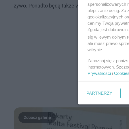
spersonalizowanych re
żywo. Ponadto będą także warsztaty dla dorosłych 
ulepszanie usług. Za
geolokalizacyjnych or
cenimy Twoją prywatno
Zgoda jest dobrowoln
się w lewym dolnym r
ale masz prawo sprzec
witrynie.
Zapoznaj się z poniż
internetowych. Szcze
Prywatności
i
Cookie
PARTNERZY