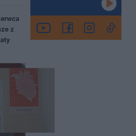
zerwca
sze z
katy