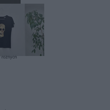
stival
w różnych