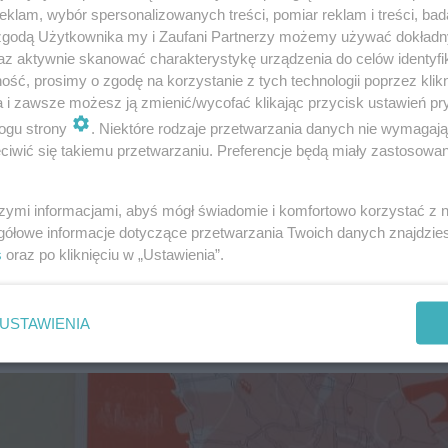
klam, wybór spersonalizowanych treści, pomiar reklam i treści, bad
i dzieci. Program znajdziecie
tutaj
.
 zgodą Użytkownika my i Zaufani Partnerzy możemy używać dokład
az aktywnie skanować charakterystykę urządzenia do celów identyfi
ść, prosimy o zgodę na korzystanie z tych technologii poprzez klikn
a i zawsze możesz ją zmienić/wycofać klikając przycisk ustawień pr
ogu strony
. Niektóre rodzaje przetwarzania danych nie wymagaj
iwić się takiemu przetwarzaniu. Preferencje będą miały zastosowanie
szymi informacjami, abyś mógł świadomie i komfortowo korzystać z
gółowe informacje dotyczące przetwarzania Twoich danych znajdzi
s
oraz po kliknięciu w „Ustawienia”.
USTAWIENIA