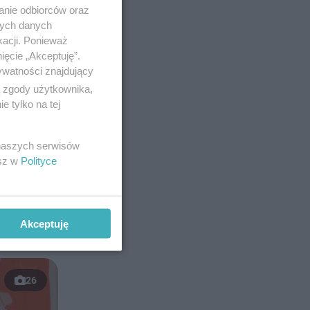
anie odbiorców oraz
nych danych
kacji. Ponieważ
ięcie „Akceptuję”.
ywatności znajdujący
ą zgody użytkownika,
 tylko na tej
 naszych serwisów
esz w
Polityce
Akceptuję
26