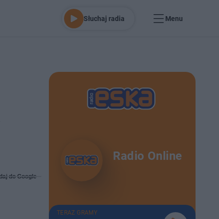
Słuchaj radia
Menu
.
Radio Online
daj do Google
TERAZ GRAMY