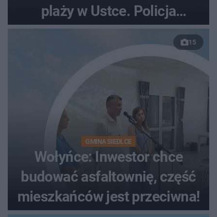
plaży w Ustce. Policja
musiała zamknąć odcinek
15
wybrzeża
GMINA SIEDLCE
Wołyńce: Inwestor chce
budować asfaltownię, część
mieszkańców jest przeciwna!