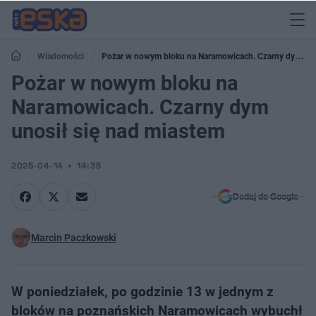
Wiadomości
Pożar w nowym bloku na Naramowicach. Czarny dym
unosił się nad miastem
Pożar w nowym bloku na
Naramowicach. Czarny dym
unosił się nad miastem
2025-04-14
14:35
Dodaj do Google
Marcin Paczkowski
W poniedziałek, po godzinie 13 w jednym z
bloków na poznańskich Naramowicach wybuchł