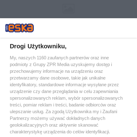
Drogi Użytkowniku,
My, naszych 1160 zaufanych partnerów oraz inne
Żaden utwór zamieszczony w serwisie nie może być powielany i
podmioty z Grupy ZPR Media uzyskujemy dostęp i
rozpowszechniany lub dalej rozpowszechniany w jakikolwiek sposób (w
tym także elektroniczny lub mechaniczny) na jakimkolwiek polu
przechowujemy informacje na urządzeniu oraz
eksploatacji w jakiejkolwiek formie, włącznie z umieszczaniem w
przetwarzamy dane osobowe, takie jak unikalne
Internecie bez pisemnej zgody właściciela praw. Jakiekolwiek użycie lub
identyfikatory, standardowe informacje wysyłane przez
wykorzystanie utworów w całości lub w części z naruszeniem prawa,
tzn. bez właściwej zgody, jest zabronione pod groźbą kary i może być
urządzenie czy dane przeglądania w celu zapewniania
ścigane prawnie.
spersonalizowanych reklam, wybór spersonalizowanych
treści, pomiar reklam i treści, badanie odbiorców oraz
ulepszanie usług. Za zgodą Użytkownika my i Zaufani
Partnerzy możemy używać dokładnych danych
geolokalizacyjnych oraz aktywnie skanować
charakterystykę urządzenia do celów identyfikacji.