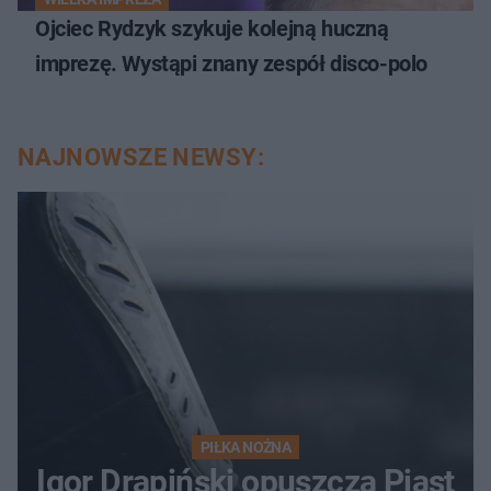
Ojciec Rydzyk szykuje kolejną huczną
imprezę. Wystąpi znany zespół disco-polo
NAJNOWSZE NEWSY:
PIŁKA NOŻNA
Igor Drapiński opuszcza Piast