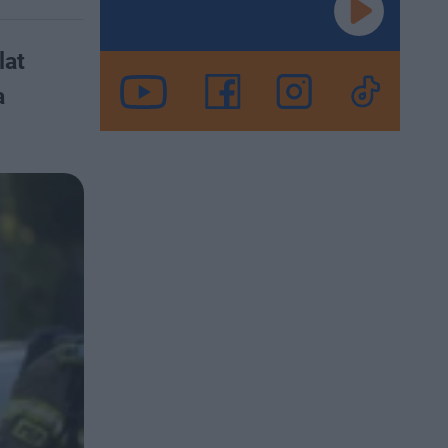
lat
a