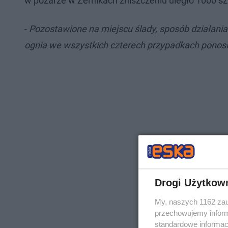
w pożarze w Żernikach zniszczeniu uległo 1000 szt
-
Pozostawione na miejscu ślady, sposób działani
ognia we wszystkich czterech przypadkach ponos
Drogi Użytkow
My, naszych 1162 zau
przechowujemy informa
standardowe informac