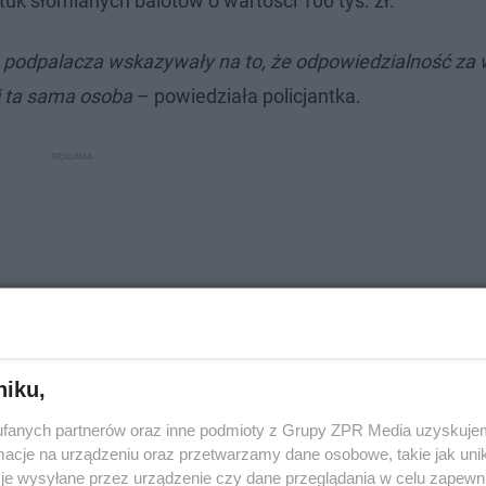
uk słomianych balotów o wartości 100 tys. zł.
a podpalacza wskazywały na to, że odpowiedzialność za
i ta sama osoba
– powiedziała policjantka.
niku,
fanych partnerów oraz inne podmioty z Grupy ZPR Media uzyskujem
cje na urządzeniu oraz przetwarzamy dane osobowe, takie jak unika
je wysyłane przez urządzenie czy dane przeglądania w celu zapewn