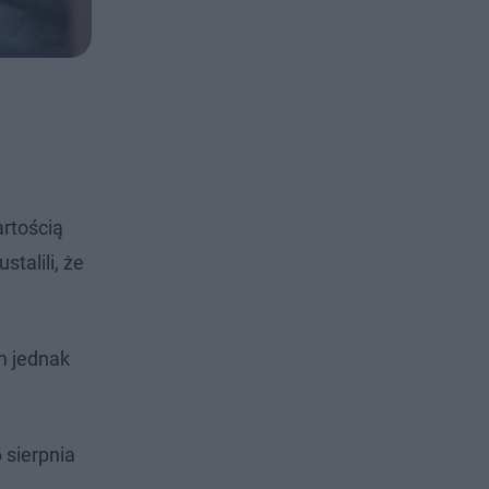
rtością
talili, że
m jednak
 sierpnia