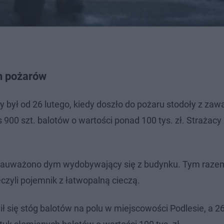
h pożarów
ył od 26 lutego, kiedy doszło do pożaru stodoły z zawa
0 szt. balotów o wartości ponad 100 tys. zł. Strażacy us
u zauważono dym wydobywający się z budynku. Tym raze
czyli pojemnik z łatwopalną cieczą.
lił się stóg balotów na polu w miejscowości Podlesie, a 26