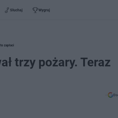
Słuchaj
Wygraj
to zapłaci
ł trzy pożary. Teraz
Do