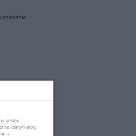
 wzniecanie
y dostęp i
lne identyfikatory,
iania