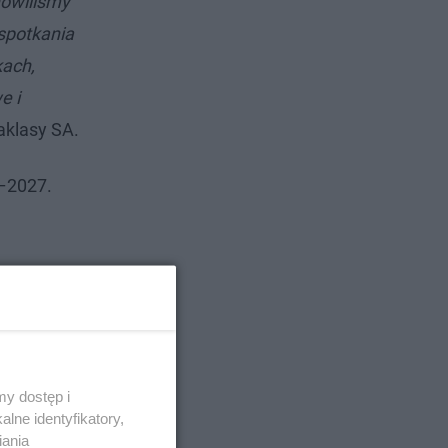
nowiliśmy
 spotkania
kach,
e i
aklasy SA.
4–2027.
y dostęp i
lne identyfikatory,
iania