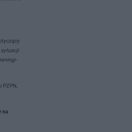
dotyczący
sytuacji
reningi
-
du PZPN,
y na