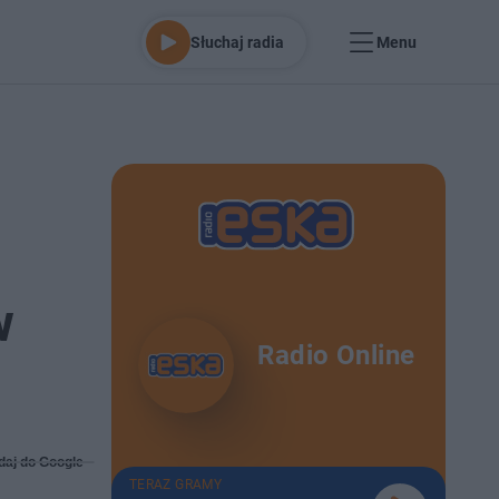
Słuchaj radia
Menu
w
Radio Online
daj do Google
TERAZ GRAMY