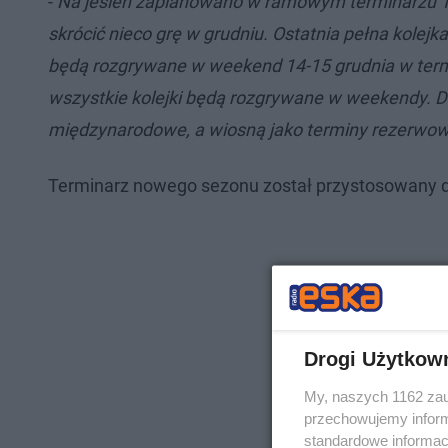
-
Na jesień zaplanowano w ramowym terminarzu 1
skrócić nieco grę w grudniu. Ostatnia pełna kolej
będą rozgrywane w weekend 14-15 grudnia w term
wszystkie kolejki będą rozgrywane w weekendy. D
międzynarodowe, a wiosną jako terminy rezerwo
Terminarz nowego sezonu został przystosowany d
Drogi Użytkow
My, naszych 1162 zau
przechowujemy informa
standardowe informac