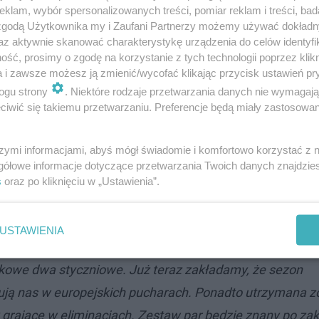
klam, wybór spersonalizowanych treści, pomiar reklam i treści, bad
 zgodą Użytkownika my i Zaufani Partnerzy możemy używać dokład
az aktywnie skanować charakterystykę urządzenia do celów identyfi
ść, prosimy o zgodę na korzystanie z tych technologii poprzez klikn
a i zawsze możesz ją zmienić/wycofać klikając przycisk ustawień pr
pucharach?
ogu strony
. Niektóre rodzaje przetwarzania danych nie wymagaj
iwić się takiemu przetwarzaniu. Preferencje będą miały zastosowanie
ch pucharach w lipcu. Mistrz Polski zagra w drugiej rund
 Polski Wisła Kraków zainauguruje grę w pierwszej rundz
szymi informacjami, abyś mógł świadomie i komfortowo korzystać z
lku przesunięć w rozstawieniach – wówczas "Biała Gwiazda
gółowe informacje dotyczące przetwarzania Twoich danych znajdzi
s
oraz po kliknięciu w „Ustawienia”.
e zakwalifikują się do Ligi Konferencji rozpoczną rozgryw
USTAWIENIA
izatora duże wyzwanie logistyczno-organizacyjne. UEFA 
tkowe dwa styczniowe. Już teraz zakładamy, że sezon
ją nas w europejskich pucharach. Ponadto utrzymana z
grające w eliminacjach. Zestaw par będzie znany po za