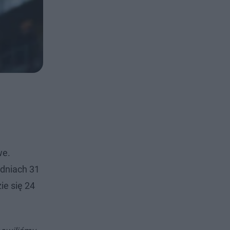
we.
 dniach 31
ie się 24