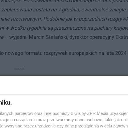
8 kolejek. Po doświadczeniach obecnego sezonu posta
ka zaplanowana została na 7 grudnia, ewentualne zaległe
inie rezerwowym. Podobnie jak w poprzednich rozgryw
ni w środku tygodnia są przeznaczone na puchary krajow
we
– wyjaśnił Marcin Stefański, dyrektor operacyjny Ekstr
o nowego formatu rozgrywek europejskich na lata 202
niku,
fanych partnerów oraz inne podmioty z Grupy ZPR Media uzyskujem
cje na urządzeniu oraz przetwarzamy dane osobowe, takie jak unika
je wysyłane przez urządzenie czy dane przeglądania w celu zapewn