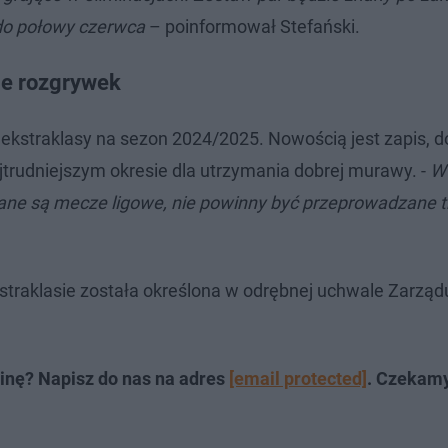
 do połowy czerwca
– poinformował Stefański.
ie rozgrywek
ekstraklasy na sezon 2024/2025. Nowością jest zapis, 
ajtrudniejszym okresie dla utrzymania dobrej murawy. -
W 
wane są mecze ligowe, nie powinny być przeprowadzane t
traklasie została określona w odrębnej uchwale Zarzą
inę? Napisz do nas na adres
[email protected]
. Czekam