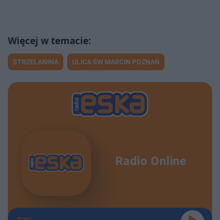
STRZELANINA
ULICA ŚW MARCIN POZNAŃ
Radio Online
TERAZ