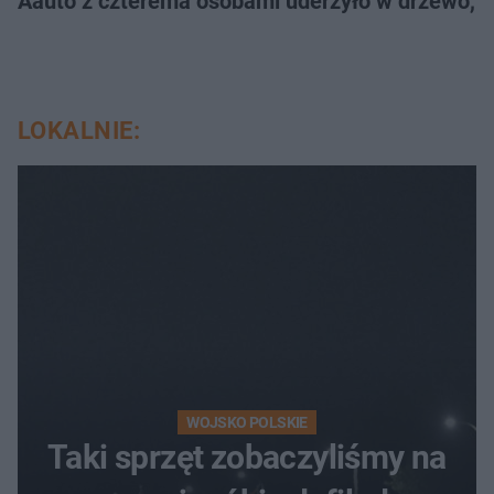
Aauto z czterema osobami uderzyło w drzewo,
LOKALNIE:
WOJSKO POLSKIE
Taki sprzęt zobaczyliśmy na