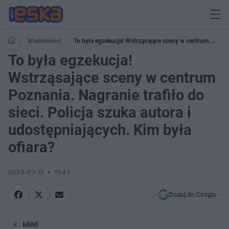
Wiadomości
To była egzekucja! Wstrząsające sceny w centrum
Poznania. Nagranie trafiło do sieci. Policja szuka autora i udostępniających.
To była egzekucja!
Kim była ofiara?
Wstrząsające sceny w centrum
Poznania. Nagranie trafiło do
sieci. Policja szuka autora i
udostępniających. Kim była
ofiara?
2023-07-17
11:41
Dodaj do Google
MiMi