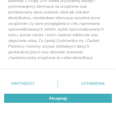
podmioty z Grupy ZPR Media uzyskujemy dostęp i
przechowujemy informacje na urządzeniu oraz
przetwarzamy dane osobowe, takie jak unikalne
identyfikatory, standardowe informacje wysyłane przez
urządzenie czy dane przeglądania w celu zapewniania
spersonalizowanych reklam, wybór spersonalizowanych
treści, pomiar reklam i treści, badanie odbiorców oraz
ulepszanie usług. Za zgodą Użytkownika my i Zaufani
Żaden utwór zamieszczony w serwisie nie może być powielany i
rozpowszechniany lub dalej rozpowszechniany w jakikolwiek sposób (w
Partnerzy możemy używać dokładnych danych
tym także elektroniczny lub mechaniczny) na jakimkolwiek polu
geolokalizacyjnych oraz aktywnie skanować
eksploatacji w jakiejkolwiek formie, włącznie z umieszczaniem w
charakterystykę urządzenia do celów identyfikacji.
Internecie bez pisemnej zgody właściciela praw. Jakiekolwiek użycie lub
wykorzystanie utworów w całości lub w części z naruszeniem prawa,
Ponieważ cenimy Twoją prywatność, prosimy o zgodę na
tzn. bez właściwej zgody, jest zabronione pod groźbą kary i może być
korzystanie z tych technologii poprzez kliknięcie
ścigane prawnie.
„Akceptuję”. Zgoda jest dobrowolna i zawsze możesz ją
zmienić/wycofać klikając przycisk ustawień prywatności
PARTNERZY
USTAWIENIA
znajdujący się w lewym dolnym rogu strony
. Niektóre
rodzaje przetwarzania danych nie wymagają zgody
Akceptuję
użytkownika, ale masz prawo sprzeciwić się takiemu
przetwarzaniu. Preferencje będą miały zastosowanie tylko
O nas
na tej witrynie.