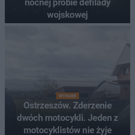
nocnej próbie defilady
wojskowej
WYPADEK
Ostrzeszów. Zderzenie
dwóch motocykli. Jeden z
motocyklistów nie żyje