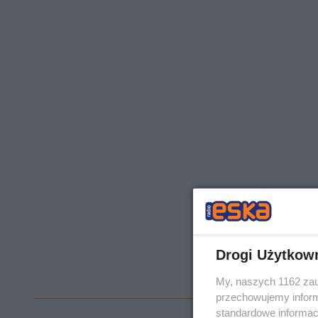
Drogi Użytkow
My, naszych 1162 zau
przechowujemy informa
standardowe informac