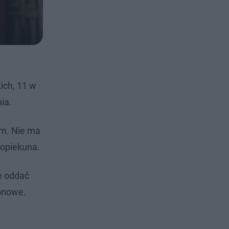
ich, 11 w
nia.
em. Nie ma
 opiekuna.
e oddać
jonowe.