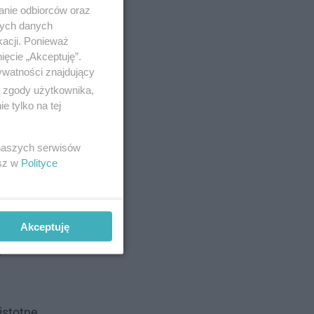
anie odbiorców oraz
nych danych
kacji. Ponieważ
ięcie „Akceptuję”.
ywatności znajdujący
ą zgody użytkownika,
 tylko na tej
 naszych serwisów
esz w
Polityce
Akceptuję
i
istotne