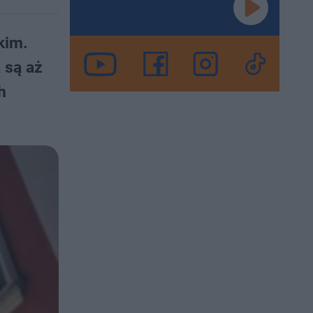
kim.
 są aż
h