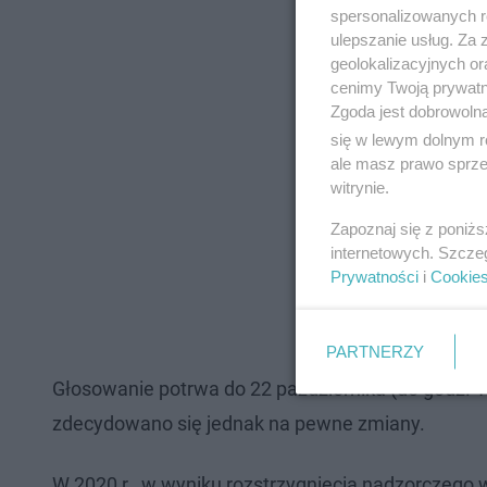
spersonalizowanych re
ulepszanie usług. Za
geolokalizacyjnych or
cenimy Twoją prywatno
Zgoda jest dobrowoln
się w lewym dolnym r
ale masz prawo sprzec
witrynie.
Zapoznaj się z poniż
internetowych. Szcze
Prywatności
i
Cookie
PARTNERZY
Głosowanie potrwa do 22 października (do godz. 1
zdecydowano się jednak na pewne zmiany.
W 2020 r., w wyniku rozstrzygnięcia nadzorczego