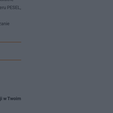
meru PESEL,
zanie
ji w Twoim