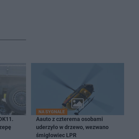
NA SYGNALE
DK11.
Aauto z czterema osobami
czepę
uderzyło w drzewo, wezwano
śmigłowiec LPR