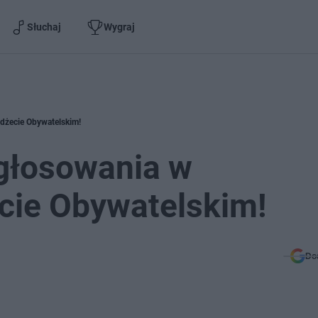
Słuchaj
Wygraj
udżecie Obywatelskim!
 głosowania w
ie Obywatelskim!
Do