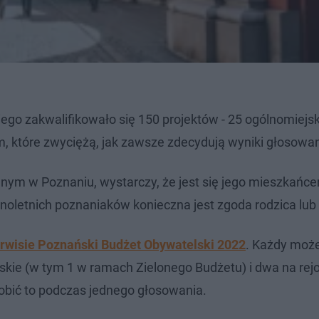
go zakwalifikowało się 150 projektów - 25 ogólnomiejsk
, które zwyciężą, jak zawsze zdecydują wyniki głosowa
anym w Poznaniu, wystarczy, że jest się jego mieszkańc
noletnich poznaniaków konieczna jest zgoda rodzica lub
rwisie Poznański Budżet Obywatelski 2022
. Każdy moż
skie (w tym 1 w ramach Zielonego Budżetu) i dwa na re
obić to podczas jednego głosowania.