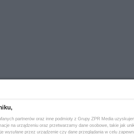
niku,
fanych partnerów oraz inne podmioty z Grupy ZPR Media uzyskujem
cje na urządzeniu oraz przetwarzamy dane osobowe, takie jak unika
je wysyłane przez urządzenie czy dane przeglądania w celu zapewn
ROZWIŃ