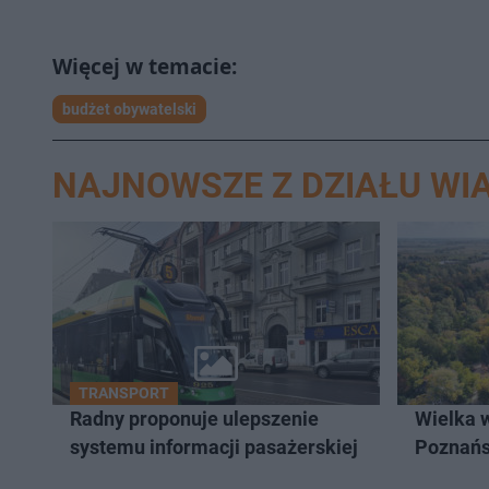
budżet obywatelski
NAJNOWSZE Z DZIAŁU WI
TRANSPORT
Radny proponuje ulepszenie
Wielka 
systemu informacji pasażerskiej
Poznań