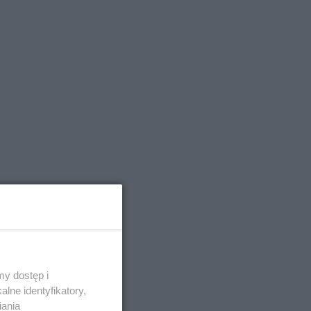
y dostęp i
lne identyfikatory,
iania