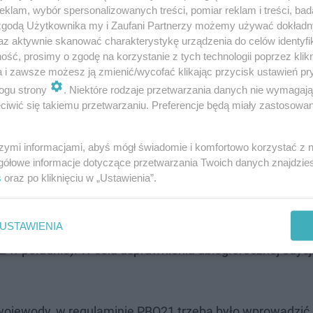
klam, wybór spersonalizowanych treści, pomiar reklam i treści, bad
 zgodą Użytkownika my i Zaufani Partnerzy możemy używać dokład
az aktywnie skanować charakterystykę urządzenia do celów identyfi
ść, prosimy o zgodę na korzystanie z tych technologii poprzez klikn
a i zawsze możesz ją zmienić/wycofać klikając przycisk ustawień pr
ogu strony
. Niektóre rodzaje przetwarzania danych nie wymagaj
iwić się takiemu przetwarzaniu. Preferencje będą miały zastosowanie
szymi informacjami, abyś mógł świadomie i komfortowo korzystać z
gółowe informacje dotyczące przetwarzania Twoich danych znajdzi
s
oraz po kliknięciu w „Ustawienia”.
USTAWIENIA
2 w południe). W celu usprawnienia ubiegłorocznej edycj
 wojewody, w regulaminie PBO21 trzeba było wprowadzić 