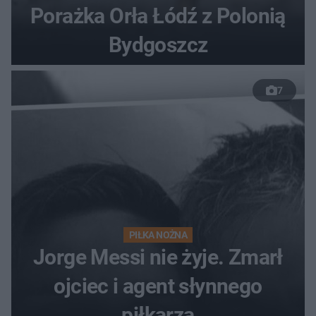
Porażka Orła Łódź z Polonią
Bydgoszcz
7
PIŁKA NOŻNA
Jorge Messi nie żyje. Zmarł
ojciec i agent słynnego
piłkarza