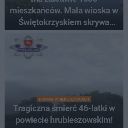
mieszkańców. Mała wioska w
Świętokrzyskiem skrywa
zabytki, bywał tu nawet król
DRAMAT W SIEKIERZYŃCACH
Tragiczna śmierć 46-latki w
powiecie hrubieszowskim!