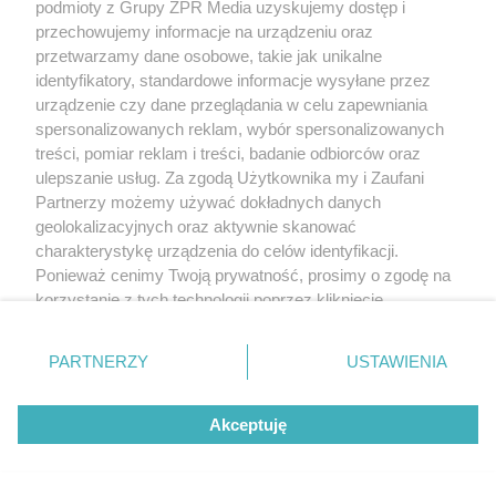
podmioty z Grupy ZPR Media uzyskujemy dostęp i
przechowujemy informacje na urządzeniu oraz
przetwarzamy dane osobowe, takie jak unikalne
identyfikatory, standardowe informacje wysyłane przez
urządzenie czy dane przeglądania w celu zapewniania
spersonalizowanych reklam, wybór spersonalizowanych
treści, pomiar reklam i treści, badanie odbiorców oraz
ulepszanie usług. Za zgodą Użytkownika my i Zaufani
SPOSÓB NA SZKODNIKA
Partnerzy możemy używać dokładnych danych
Kret znów rozkopuje trawnik?
geolokalizacyjnych oraz aktywnie skanować
Wystarczy popularny produkt z
charakterystykę urządzenia do celów identyfikacji.
Ponieważ cenimy Twoją prywatność, prosimy o zgodę na
kuchni, by uciekł w popłochu
korzystanie z tych technologii poprzez kliknięcie
„Akceptuję”. Zgoda jest dobrowolna i zawsze możesz ją
zmienić/wycofać klikając przycisk ustawień prywatności
PARTNERZY
USTAWIENIA
znajdujący się w lewym dolnym rogu strony
. Niektóre
rodzaje przetwarzania danych nie wymagają zgody
Akceptuję
użytkownika, ale masz prawo sprzeciwić się takiemu
przetwarzaniu. Preferencje będą miały zastosowanie tylko
na tej witrynie.