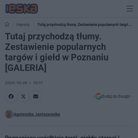
Imprezy
Tutaj przychodzą tłumy. Zestawienie popularnych targów i
giełd w Poznaniu [GALERIA]
Tutaj przychodzą tłumy.
Zestawienie popularnych
targów i giełd w Poznaniu
[GALERIA]
2024-10-25
12:17
Dodaj do Google
Agnieszka Janiszewska
Poznaniacy uwielbiają targi, giełdy staroci i