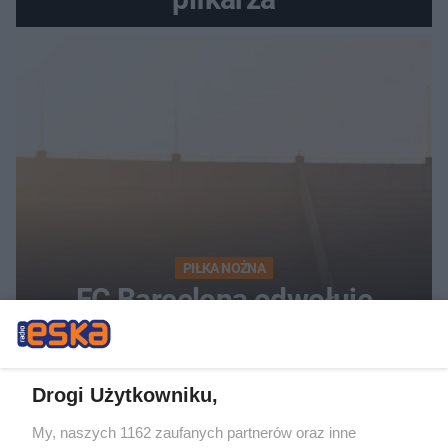
PIŁKA NOŻNA
FC Barcelona odwołuje
sparing w Maroku. Znamy
powód decyzji
Drogi Użytkowniku,
My, naszych 1162 zaufanych partnerów oraz inne