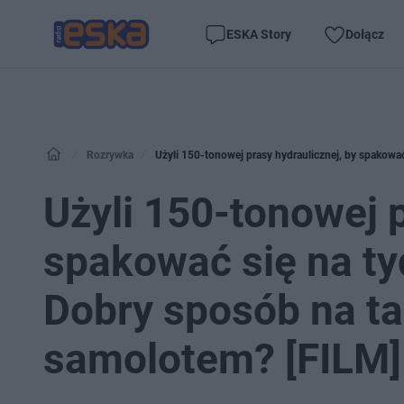
ESKA Story
Dołącz
Rozrywka
Użyli 150-tonowej prasy hydraulicznej, by spakowa
Użyli 150-tonowej p
spakować się na tyd
Dobry sposób na t
samolotem? [FILM]