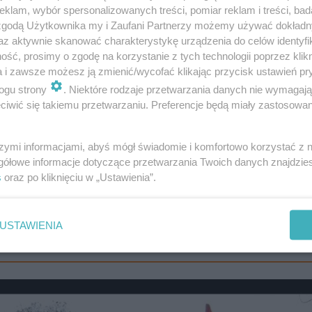
klam, wybór spersonalizowanych treści, pomiar reklam i treści, bad
 zgodą Użytkownika my i Zaufani Partnerzy możemy używać dokład
az aktywnie skanować charakterystykę urządzenia do celów identyfi
ść, prosimy o zgodę na korzystanie z tych technologii poprzez klikn
a i zawsze możesz ją zmienić/wycofać klikając przycisk ustawień pr
ogu strony
. Niektóre rodzaje przetwarzania danych nie wymagaj
iwić się takiemu przetwarzaniu. Preferencje będą miały zastosowanie
szymi informacjami, abyś mógł świadomie i komfortowo korzystać z
gółowe informacje dotyczące przetwarzania Twoich danych znajdzi
s
oraz po kliknięciu w „Ustawienia”.
USTAWIENIA
tarczy prosty trik! Dzięki niemu zaosz…