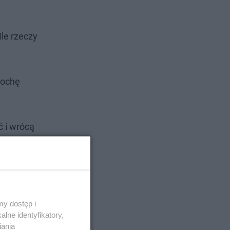
Ile rzeczy
rochę
ć i wrócą
tórzyć,
ego w
y dostęp i
lne identyfikatory,
iania