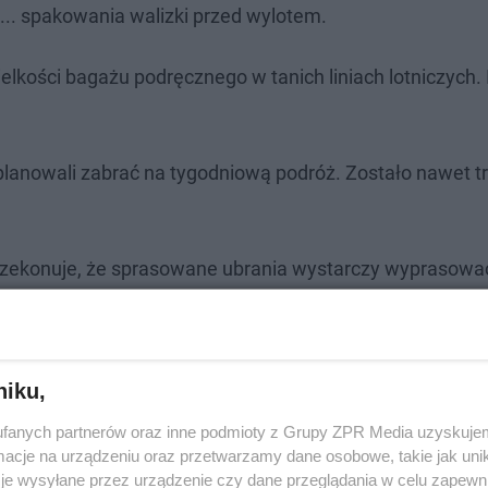
... spakowania walizki przed wylotem.
elkości bagażu podręcznego w tanich liniach lotniczych. 
 planowali zabrać na tygodniową podróż. Zostało nawet t
przekonuje, że sprasowane ubrania wystarczy wyprasowa
ęło Finom ok. 30 minut. Gdybyście chcieli to jednak pow
onym przez twórców w opisie nagrania: "Nie próbujcie t
niku,
fanych partnerów oraz inne podmioty z Grupy ZPR Media uzyskujem
tniska Ławica przez powstańców
cje na urządzeniu oraz przetwarzamy dane osobowe, takie jak unika
je wysyłane przez urządzenie czy dane przeglądania w celu zapewn