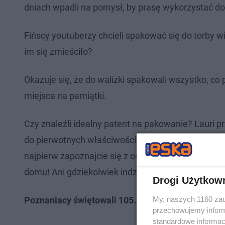
dniach wpadli na pomysł, by prasę wykorzystać do
Fińscy youtuberzy chcieli spakować się do torby wi
im się zmieściło?
Okazuje się, że do walizki spakowali wszystko, co
miejsca na pamiątki.
Czy znaleźli idealny patent na pakowanie? Lauri 
do pierwotnych właściwości. Pakowanie walizki zaj
najpierw zapoznajcie się z ostrzeżeniem umieszcz
domu! Ani gdziekolwiek indziej!".
Drogi Użytkow
My, naszych 1160 zau
Poznaniacy świętowali 105. rocznicę zdobycia lo
przechowujemy informa
standardowe informac