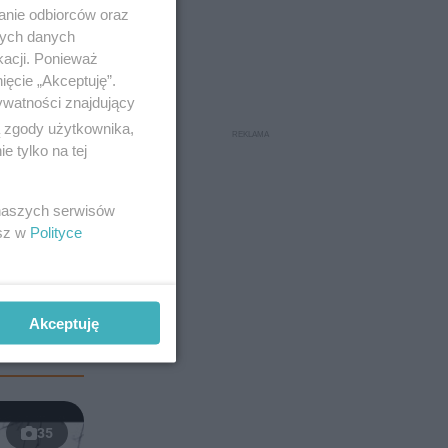
anie odbiorców oraz
nych danych
kacji. Ponieważ
ięcie „Akceptuję”.
ywatności znajdujący
ą zgody użytkownika,
 tylko na tej
 naszych serwisów
esz w
Polityce
Akceptuję
35