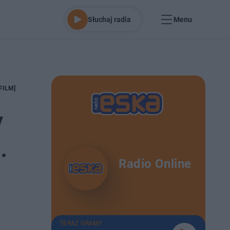
Słuchaj radia
Menu
[FILM]
y
.
Radio Online
TERAZ GRAMY