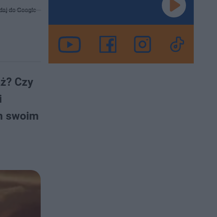
daj do Google
aż? Czy
i
ym swoim