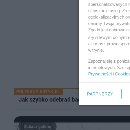
spersonalizowanych re
ulepszanie usług. Za
geolokalizacyjnych or
cenimy Twoją prywatno
Zgoda jest dobrowoln
się w lewym dolnym r
ale masz prawo sprzec
witrynie.
Zapoznaj się z poniż
internetowych. Szcze
Prywatności
i
Cookie
POLECANY ARTYKUŁ:
PARTNERZY
Jak szybko odebrać bagaż na lotnisku? Wys