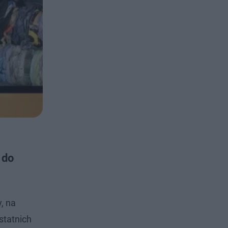
 do
, na
statnich