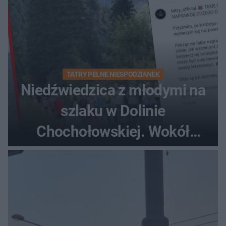
TATRY PEŁNE NIESPODZIANEK
Niedźwiedzica z młodymi na
szlaku w Dolinie
Chochołowskiej. Wokół
turyści!