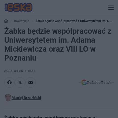
Inwestycje
Żabka będzie współpracować z Uniwersytetem im. Adama
Mickiewicza oraz VIII LO w Poznaniu
Żabka będzie współpracować z
Uniwersytetem im. Adama
Mickiewicza oraz VIII LO w
Poznaniu
2023-01-25
9:37
Dodaj do Google
Maciej Brzeziński
Żabka nawiązała współpracę naukową z