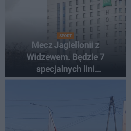
SPORT
Mecz Jagiellonii z
Widzewem. Będzie 7
specjalnych lini
autobusowych