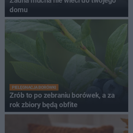
Żadna mucha nie wleci do twojego
domu
PIELĘGNACJA BORÓWKI
Zrób to po zebraniu borówek, a za
rok zbiory będą obfite