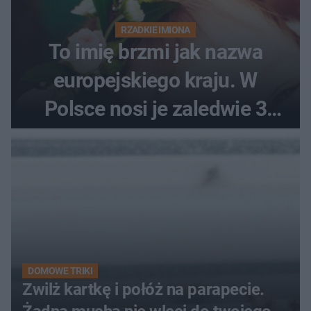
RZADKIE IMIONA
To imię brzmi jak nazwa
europejskiego kraju. W
Polsce nosi je zaledwie 3
kobiety
DOMOWE TRIKI
Zwilż kartkę i połóż na parapecie.