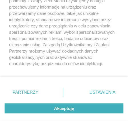
podmioty z Grupy ZPR Media uzyskujemy dostęp i
przechowujemy informacje na urządzeniu oraz
przetwarzamy dane osobowe, takie jak unikalne
identyfikatory, standardowe informacje wysyłane przez
urządzenie czy dane przeglądania w celu zapewniania
spersonalizowanych reklam, wybór spersonalizowanych
treści, pomiar reklam i treści, badanie odbiorców oraz
ulepszanie usług. Za zgodą Użytkownika my i Zaufani
Partnerzy możemy używać dokładnych danych
geolokalizacyjnych oraz aktywnie skanować
charakterystykę urządzenia do celów identyfikacji.
Ponieważ cenimy Twoją prywatność, prosimy o zgodę na
korzystanie z tych technologii poprzez kliknięcie
„Akceptuję”. Zgoda jest dobrowolna i zawsze możesz ją
zmienić/wycofać klikając przycisk ustawień prywatności
PARTNERZY
USTAWIENIA
znajdujący się w lewym dolnym rogu strony
. Niektóre
rodzaje przetwarzania danych nie wymagają zgody
Akceptuję
użytkownika, ale masz prawo sprzeciwić się takiemu
przetwarzaniu. Preferencje będą miały zastosowanie tylko
Żaden utwór zamieszczony w serwisie nie może być powielany i
na tej witrynie.
rozpowszechniany lub dalej rozpowszechniany w jakikolwiek sposób (w
tym także elektroniczny lub mechaniczny) na jakimkolwiek polu