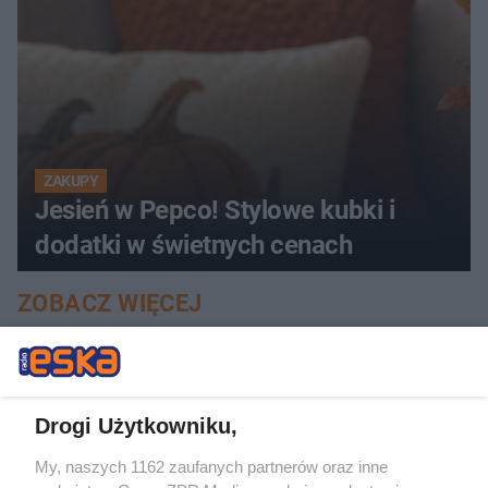
ZAKUPY
Jesień w Pepco! Stylowe kubki i
dodatki w świetnych cenach
ZOBACZ WIĘCEJ
Drogi Użytkowniku,
My, naszych 1162 zaufanych partnerów oraz inne