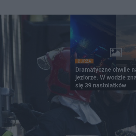
BURZA
Dramatyczne chwile n
jeziorze. W wodzie zn
się 39 nastolatków