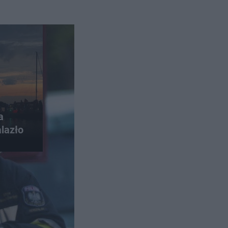
a
alazło