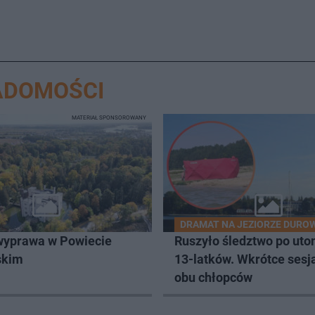
ADOMOŚCI
MATERIAŁ SPONSOROWANY
DRAMAT NA JEZIORZE DURO
wyprawa w Powiecie
Ruszyło śledztwo po uto
skim
13-latków. Wkrótce sesj
obu chłopców