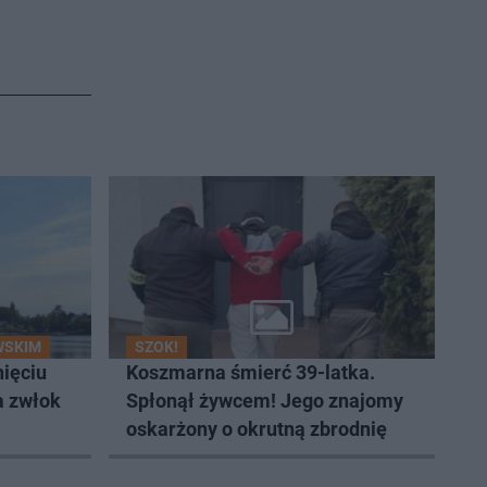
WSKIM
SZOK!
nięciu
Koszmarna śmierć 39-latka.
a zwłok
Spłonął żywcem! Jego znajomy
oskarżony o okrutną zbrodnię