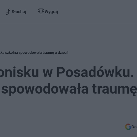
Słuchaj
Wygraj
ka szkolna spowodowała traumę u dzieci!
ronisku w Posadówku.
 spowodowała traumę
Do