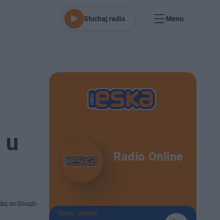
Słuchaj radia
Menu
 u
Radio Online
daj do Google
TERAZ GRAMY