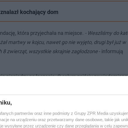
e znalazł kochający dom
dację, która przyjechała na miejsce.
- Weszliśmy do kat
eżał martwy w kojcu, nawet go nie wyjęto, drugi był już w
8 zwierząt, wszystkie skrajnie zagłodzone
- informują
ją pieniędzy na leczenie. O całym zajściu zawiadomiono
e się sprawą.
niku,
fanych partnerów oraz inne podmioty z Grupy ZPR Media uzyskujem
cje na urządzeniu oraz przetwarzamy dane osobowe, takie jak unika
je wysyłane przez urządzenie czy dane przeglądania w celu zapewn