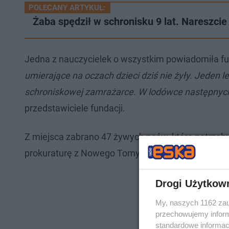
POLECANY ARTYKUŁ:
Żaba spędził w schronisku 9 lat. Nareszci
Jedna z nauczycielek o wszystkim powiadomiła fun
umierające na oczach dzieci dziś nie żyły. Jeden l
schroniskowej zamrażarce. W lodówce następnych 
przedstawiciele fundacji.
Z miejsca zabrano 47 żywych psów, które potrzebu
prokuraturę z Nowego Tomyśla, która teraz zajmuj
Drogi Użytkow
My, naszych 1162 zau
przechowujemy informa
standardowe informac