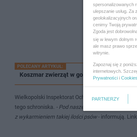
spersonalizowanych re
ulepszanie usług. Za
geolokalizacyjnych or
cenimy Twoją prywatno
Zgoda jest dobrowoln
się w lewym dolnym r
ale masz prawo sprzec
witrynie.
Zapoznaj się z poniż
POLECANY ARTYKUŁ:
internetowych. Szcze
Koszmar zwierząt w gospodarstwie w Wielk
Prywatności
i
Cookie
Wielkopolski Inspektorat Ochrony Zwierząt prowad
PARTNERZY
tego schroniska.
- Pod nasze skrzydła trafiło 9 ps
z wykarmieniem takiej ilości psów
- informują. Link