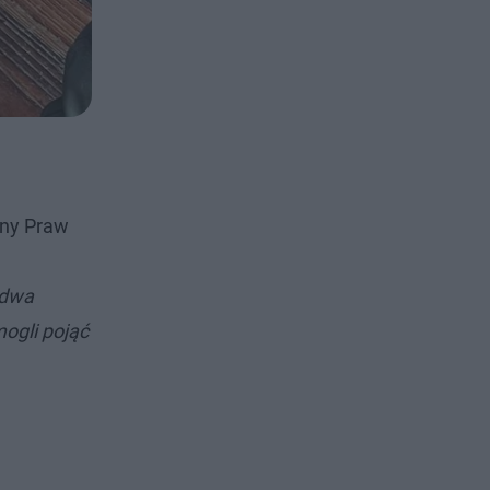
ony Praw
a
. dwa
mogli pojąć