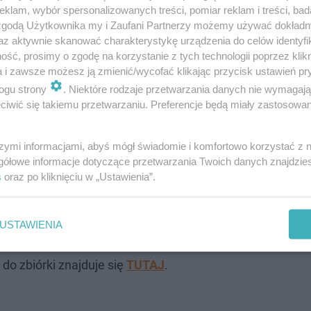
klam, wybór spersonalizowanych treści, pomiar reklam i treści, bad
 zgodą Użytkownika my i Zaufani Partnerzy możemy używać dokład
az aktywnie skanować charakterystykę urządzenia do celów identyfi
ść, prosimy o zgodę na korzystanie z tych technologii poprzez klikn
a i zawsze możesz ją zmienić/wycofać klikając przycisk ustawień pr
ogu strony
. Niektóre rodzaje przetwarzania danych nie wymagaj
iwić się takiemu przetwarzaniu. Preferencje będą miały zastosowanie
szymi informacjami, abyś mógł świadomie i komfortowo korzystać z
gółowe informacje dotyczące przetwarzania Twoich danych znajdzi
opolsce! Padłe krowy i świnie zabrane w…
s
oraz po kliknięciu w „Ustawienia”.
zi także zbiórkę pieniędzy na leczenie zaniedbanych zwi
USTAWIENIA
ów - w związku z tym musimy się liczyć z kosztami weter
 do zbiórki znajduje się
TUTAJ
.