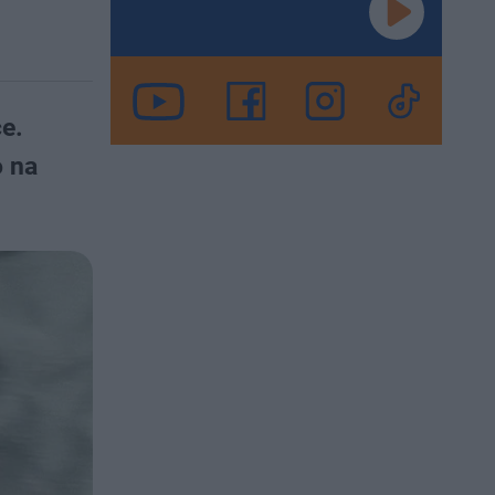
e.
o na