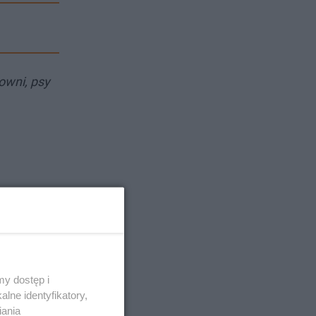
owni, psy
y dostęp i
lne identyfikatory,
iania