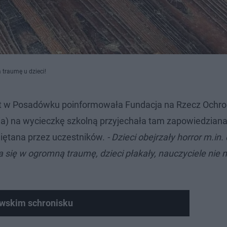
traumę u dzieci!
ąt w Posadówku poinformowała Fundacja na Rzecz Ochr
a) na wycieczkę szkolną przyjechała tam zapowiedzian
miętana przez uczestników.
- Dzieci obejrzały horror m.in
a się w ogromną traumę, dzieci płakały, nauczyciele nie 
owskim schronisku