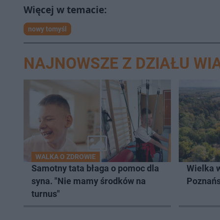
nowy tomyśl
NAJNOWSZE Z DZIAŁU WI
WALKA O ZDROWIE
Samotny tata błaga o pomoc dla
Wielka 
syna. "Nie mamy środków na
Poznań
turnus"