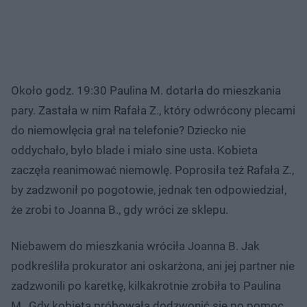
Około godz. 19:30 Paulina M. dotarła do mieszkania
pary. Zastała w nim Rafała Z., który odwrócony plecami
do niemowlęcia grał na telefonie? Dziecko nie
oddychało, było blade i miało sine usta. Kobieta
zaczęła reanimować niemowlę. Poprosiła też Rafała Z.,
by zadzwonił po pogotowie, jednak ten odpowiedział,
że zrobi to Joanna B., gdy wróci ze sklepu.
Niebawem do mieszkania wróciła Joanna B. Jak
podkreśliła prokurator ani oskarżona, ani jej partner nie
zadzwonili po karetkę, kilkakrotnie zrobiła to Paulina
M., Gdy kobieta próbowała dodzwonić się po pomoc,