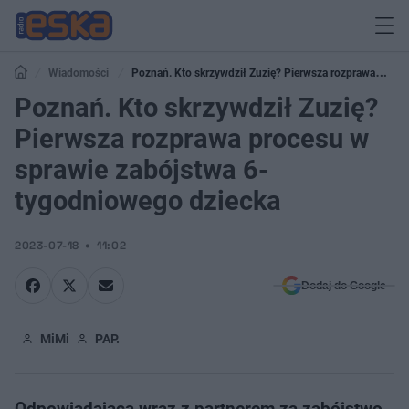
Wiadomości
Poznań. Kto skrzywdził Zuzię? Pierwsza rozprawa
procesu w sprawie zabójstwa 6-tygodniowego dziecka
Poznań. Kto skrzywdził Zuzię?
Pierwsza rozprawa procesu w
sprawie zabójstwa 6-
tygodniowego dziecka
2023-07-18
11:02
Dodaj do Google
MiMi
PAP.
Odpowiadająca wraz z partnerem za zabójstwo