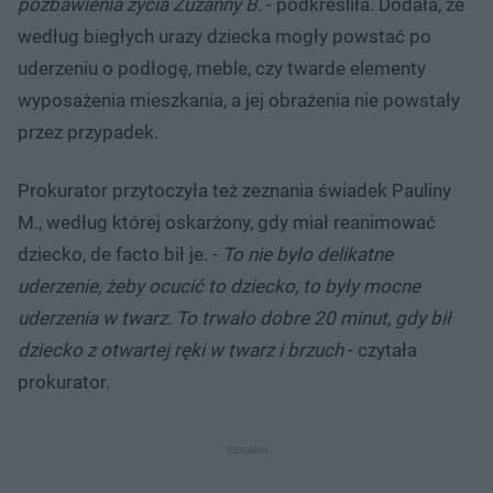
pozbawienia życia Zuzanny B.
- podkreśliła. Dodała, że
według biegłych urazy dziecka mogły powstać po
uderzeniu o podłogę, meble, czy twarde elementy
wyposażenia mieszkania, a jej obrażenia nie powstały
przez przypadek.
Prokurator przytoczyła też zeznania świadek Pauliny
M., według której oskarżony, gdy miał reanimować
dziecko, de facto bił je. -
To nie było delikatne
uderzenie, żeby ocucić to dziecko, to były mocne
uderzenia w twarz. To trwało dobre 20 minut, gdy bił
dziecko z otwartej ręki w twarz i brzuch
- czytała
prokurator.