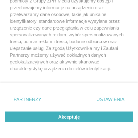
podmioty z Grupy ZPR Media uzyskujemy dostęp i
przechowujemy informacje na urządzeniu oraz
przetwarzamy dane osobowe, takie jak unikalne
identyfikatory, standardowe informacje wysyłane przez
urządzenie czy dane przeglądania w celu zapewniania
spersonalizowanych reklam, wybór spersonalizowanych
treści, pomiar reklam i treści, badanie odbiorców oraz
ulepszanie usług. Za zgodą Użytkownika my i Zaufani
Partnerzy możemy używać dokładnych danych
Wielka wyprawa w Powiecie Poznańskim
geolokalizacyjnych oraz aktywnie skanować
charakterystykę urządzenia do celów identyfikacji.
Ponieważ cenimy Twoją prywatność, prosimy o zgodę na
korzystanie z tych technologii poprzez kliknięcie
„Akceptuję”. Zgoda jest dobrowolna i zawsze możesz ją
zmienić/wycofać klikając przycisk ustawień prywatności
PARTNERZY
USTAWIENIA
znajdujący się w lewym dolnym rogu strony
. Niektóre
rodzaje przetwarzania danych nie wymagają zgody
Akceptuję
użytkownika, ale masz prawo sprzeciwić się takiemu
przetwarzaniu. Preferencje będą miały zastosowanie tylko
na tej witrynie.