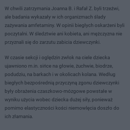
W chwili zatrzymania Joanna B. i Rafał Z. byli trzeźwi,
ale badania wykazały w ich organizmach ślady
zażywania amfetaminy. W opinii biegłych oskarżeni byli
poczytalni. W śledztwie ani kobieta, ani mężczyzna nie
przyznali się do zarzutu zabicia dziewczynki.
W czasie sekcji i oględzin zwłok na ciele dziecka
ujawniono m.in. sińce na głowie, żuchwie, biodrze,
podudziu, na barkach i w okolicach kolana. Według
biegłych bezpośrednią przyczyną zgonu dziewczynki
były obrażenia czaszkowo-mózgowe powstałe w
wyniku użycia wobec dziecka dużej siły, ponieważ
pomimo elastyczności kości niemowlęcia doszło do
ich złamania.