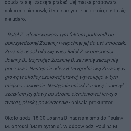
obudziła się i zaczęła płakać. Jej matka próbowała
nakarmić niemowlę i tym samym je uspokoić, ale to się
nie udało.
-
Rafał Z. zdenerwowany tym faktem podszedł do
pokrzywdzonej Zuzanny i wepchnął jej do ust smoczek.
Zuza nie uspokoiła się, więc Rafał Z. w obecności
Joanny B., trzymając Zuzannę B. za ramię zaczął nią
potrząsać. Następnie uderzył 6-tygodniową Zuzannę w
głowę w okolicy czołowej prawej, wywołując w tym
miejscu zasinienie. Następnie uniósł Zuzannę i uderzył
szczytem jej głowy po stronie ciemieniowej lewej o
twardą, płaską powierzchnię
- opisała prokurator.
Około godz. 18:30 Joanna B. napisała sms do Pauliny
M. o treści "Mam pytanie". W odpowiedzi Paulina M.