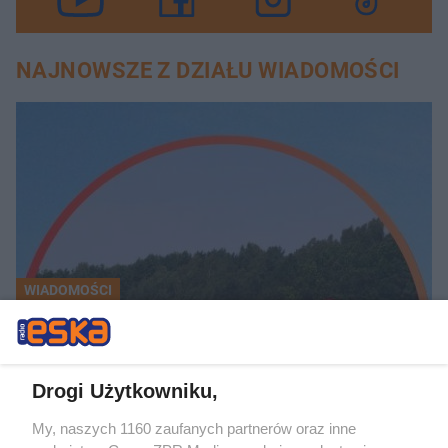
NAJNOWSZE Z DZIAŁU WIADOMOŚCI
WIADOMOŚCI
Dramat nad wodą w Wielkopolsce. Dwóch 13-lat
Drogi Użytkowniku,
My, naszych 1160 zaufanych partnerów oraz inne