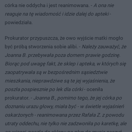
córka nie oddycha i jest reanimowana. -
A ona nie
reaguje na tę wiadomość i idzie dalej do apteki
-
powiedziała.
Prokurator przypuszcza, że owo wyjście matki mogło
być próbą stworzenia sobie alibi. -
Należy zauważyć, że
Joanna B. przebywała poza domem prawie godzinę.
Biorąc pod uwagę fakt, że sklep i apteka, w których się
zaopatrywała są w bezpośrednim sąsiedztwie
mieszkania, nieprawdziwe są te jej wyjaśnienia, że
poszła pospiesznie po lek dla córki
- oceniła
prokurator. -
Joanna B., pomimo tego, że jej córka po
doznaniu urazu głowy, miała być - w świetle wyjaśnień
oskarżonych - reanimowana przez Rafała Z. z powodu
utraty oddechu, nie tylko nie zadzwoniła po karetkę, ale
co więcej, poszła do sklepu po płyn do mycia naczyń
-